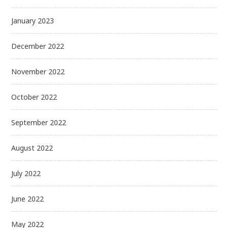
January 2023
December 2022
November 2022
October 2022
September 2022
August 2022
July 2022
June 2022
May 2022