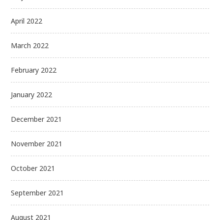
April 2022
March 2022
February 2022
January 2022
December 2021
November 2021
October 2021
September 2021
August 2021