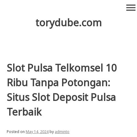
Skip
menu
to
content
torydube.com
Slot Pulsa Telkomsel 10
Ribu Tanpa Potongan:
Situs Slot Deposit Pulsa
Terbaik
Posted on
May 14, 2024
by
adminto