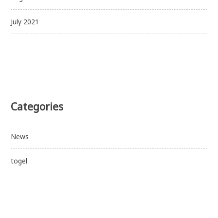
July 2021
Categories
News
togel