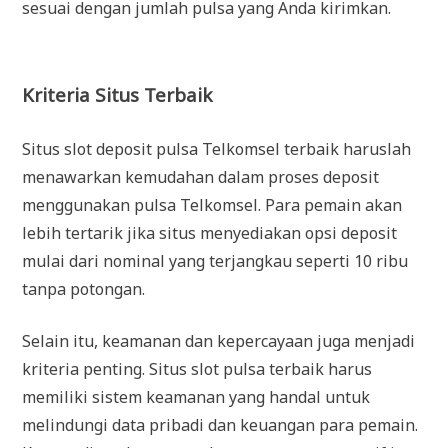
sesuai dengan jumlah pulsa yang Anda kirimkan.
Kriteria Situs Terbaik
Situs slot deposit pulsa Telkomsel terbaik haruslah
menawarkan kemudahan dalam proses deposit
menggunakan pulsa Telkomsel. Para pemain akan
lebih tertarik jika situs menyediakan opsi deposit
mulai dari nominal yang terjangkau seperti 10 ribu
tanpa potongan.
Selain itu, keamanan dan kepercayaan juga menjadi
kriteria penting. Situs slot pulsa terbaik harus
memiliki sistem keamanan yang handal untuk
melindungi data pribadi dan keuangan para pemain.