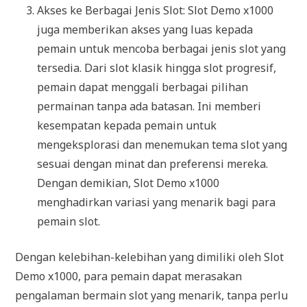
Akses ke Berbagai Jenis Slot: Slot Demo x1000
juga memberikan akses yang luas kepada
pemain untuk mencoba berbagai jenis slot yang
tersedia. Dari slot klasik hingga slot progresif,
pemain dapat menggali berbagai pilihan
permainan tanpa ada batasan. Ini memberi
kesempatan kepada pemain untuk
mengeksplorasi dan menemukan tema slot yang
sesuai dengan minat dan preferensi mereka.
Dengan demikian, Slot Demo x1000
menghadirkan variasi yang menarik bagi para
pemain slot.
Dengan kelebihan-kelebihan yang dimiliki oleh Slot
Demo x1000, para pemain dapat merasakan
pengalaman bermain slot yang menarik, tanpa perlu