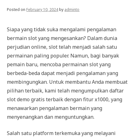
Posted on
February 10, 2024
by
adminto
Siapa yang tidak suka mengalami pengalaman
bermain slot yang mengesankan? Dalam dunia
perjudian online, slot telah menjadi salah satu
permainan paling populer. Namun, bagi banyak
pemain baru, mencoba permainan slot yang
berbeda-beda dapat menjadi pengalaman yang
membingungkan. Untuk membantu Anda membuat
pilihan terbaik, kami telah mengumpulkan daftar
slot demo gratis terbaik dengan fitur x1000, yang
menawarkan pengalaman bermain yang
menyenangkan dan menguntungkan.
Salah satu platform terkemuka yang melayani