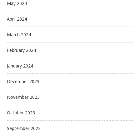
May 2024
April 2024
March 2024
February 2024
January 2024
December 2023
November 2023
October 2023
September 2023