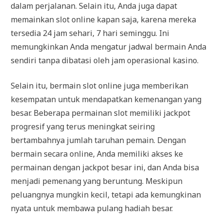
dalam perjalanan. Selain itu, Anda juga dapat
memainkan slot online kapan saja, karena mereka
tersedia 24 jam sehari, 7 hari seminggu. Ini
memungkinkan Anda mengatur jadwal bermain Anda
sendiri tanpa dibatasi oleh jam operasional kasino.
Selain itu, bermain slot online juga memberikan
kesempatan untuk mendapatkan kemenangan yang
besar. Beberapa permainan slot memiliki jackpot
progresif yang terus meningkat seiring
bertambahnya jumlah taruhan pemain. Dengan
bermain secara online, Anda memiliki akses ke
permainan dengan jackpot besar ini, dan Anda bisa
menjadi pemenang yang beruntung. Meskipun
peluangnya mungkin kecil, tetapi ada kemungkinan
nyata untuk membawa pulang hadiah besar.