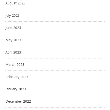
August 2023
July 2023
June 2023
May 2023
April 2023
March 2023
February 2023
January 2023
December 2022