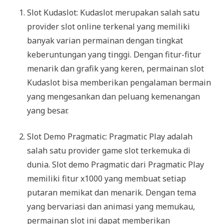
Slot Kudaslot: Kudaslot merupakan salah satu
provider slot online terkenal yang memiliki
banyak varian permainan dengan tingkat
keberuntungan yang tinggi. Dengan fitur-fitur
menarik dan grafik yang keren, permainan slot
Kudaslot bisa memberikan pengalaman bermain
yang mengesankan dan peluang kemenangan
yang besar.
Slot Demo Pragmatic: Pragmatic Play adalah
salah satu provider game slot terkemuka di
dunia. Slot demo Pragmatic dari Pragmatic Play
memiliki fitur x1000 yang membuat setiap
putaran memikat dan menarik. Dengan tema
yang bervariasi dan animasi yang memukau,
permainan slot ini dapat memberikan