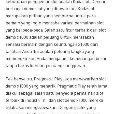
kebutuhan penggemar slot adalah Kudaslot. Dengan
berbagai demo slot yang ditawarkan, Kudaslot
merupakan pilihan yang sempurna untuk para
pemain yang ingin mencoba variasi permainan slot
yang berbeda-beda. Salah satu fitur terbaik dari slot
demo x1000 adalah peluang untuk merasakan
sensasi bermain dengan keuntungan x1000 dari
taruhan Anda. Ini adalah peluang langka yang
memungkinkan Anda mengalami kemenangan besar
tanpa harus kehilangan uang sungguhan.
Tak hanya itu, Pragmatic Play juga menawarkan slot
demo x1000 yang menarik. Pragmatic Play telah lama
diakui sebagai salah satu penyedia permainan slot
terbaik di industri ini, dan slot demo x1000 mereka
tidak akan mengecewakan. Dengan grafik yang