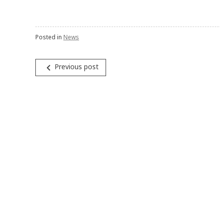
Posted in
News
navigate_before
Previous post
Post
navigation