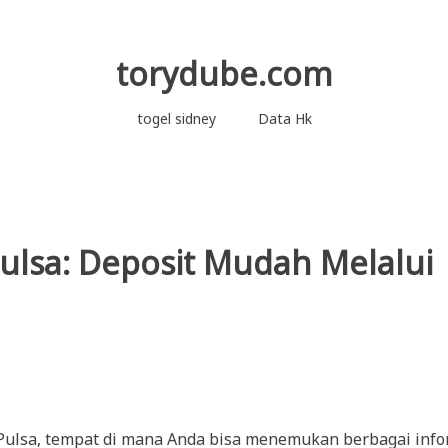
torydube.com
togel sidney
Data Hk
ulsa: Deposit Mudah Melalui
 Pulsa, tempat di mana Anda bisa menemukan berbagai info