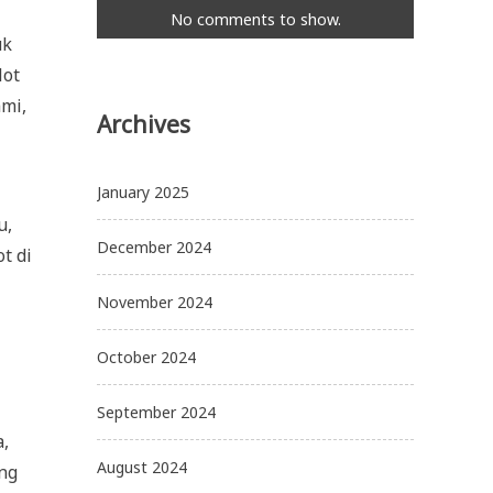
No comments to show.
uk
lot
mi,
Archives
January 2025
u,
December 2024
t di
November 2024
October 2024
September 2024
,
August 2024
ang