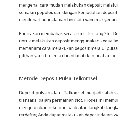
mengenai cara mudah melakukan deposit melalui l
semakin populer, dan dengan kemudahan deposit
menikmati pengalaman bermain yang menyenangk
Kami akan membahas secara rinci tentang Slot De
untuk melakukan deposit menggunakan kedua layan
memahami cara melakukan deposit melalui pulsa m
pilihan yang tersedia dan nikmati kemudahan be
Metode Deposit Pulsa Telkomsel
Deposit pulsa melalui Telkomsel menjadi salah 
transaksi dalam permainan slot. Proses ini mem
menggunakan rekening bank atau langkah-langk
terdaftar, Anda dapat melakukan deposit dalam wa