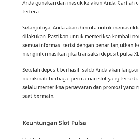
Anda gunakan dan masuk ke akun Anda. Carilah op
tertera.
Selanjutnya, Anda akan diminta untuk memasukka
dilakukan. Pastikan untuk memeriksa kembali nom
semua informasi terisi dengan benar, lanjutkan k
menginformasikan jika transaksi deposit pulsa XL
Setelah deposit berhasil, saldo Anda akan langs
menikmati berbagai permainan slot yang tersedi
selalu memeriksa penawaran dan promosi yang m
saat bermain.
Keuntungan Slot Pulsa