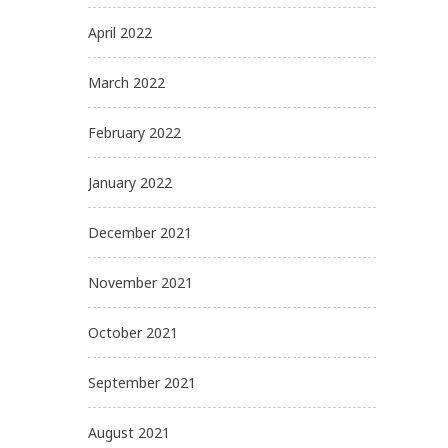
April 2022
March 2022
February 2022
January 2022
December 2021
November 2021
October 2021
September 2021
August 2021