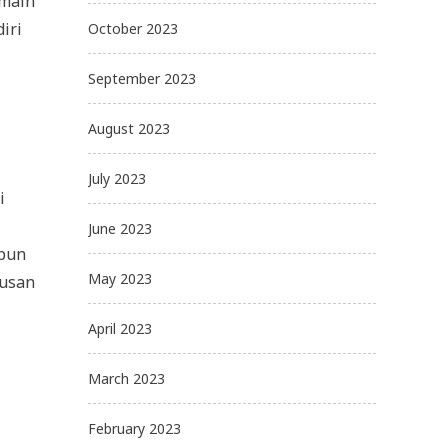
emain
iri
October 2023
September 2023
August 2023
July 2023
i
June 2023
ipun
May 2023
tusan
April 2023
March 2023
February 2023