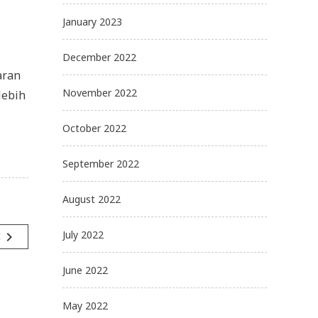
January 2023
December 2022
aran
November 2022
lebih
October 2022
September 2022
August 2022
July 2022
navigate_next
t
June 2022
May 2022