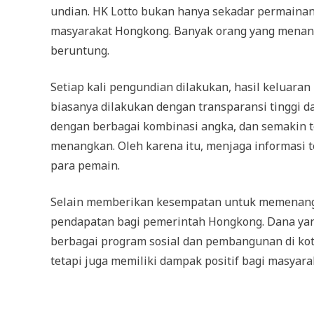
undian. HK Lotto bukan hanya sekadar permainan
masyarakat Hongkong. Banyak orang yang menant
beruntung.
Setiap kali pengundian dilakukan, hasil keluara
biasanya dilakukan dengan transparansi tinggi d
dengan berbagai kombinasi angka, dan semakin t
menangkan. Oleh karena itu, menjaga informasi 
para pemain.
Selain memberikan kesempatan untuk memenangk
pendapatan bagi pemerintah Hongkong. Dana yang
berbagai program sosial dan pembangunan di kot
tetapi juga memiliki dampak positif bagi masyara