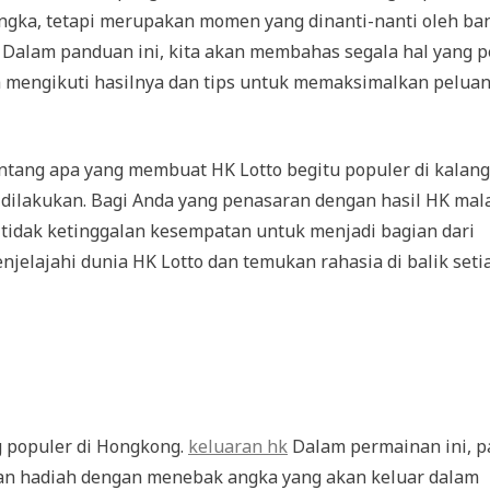
ngka, tetapi merupakan momen yang dinanti-nanti oleh ba
Dalam panduan ini, kita akan membahas segala hal yang p
a mengikuti hasilnya dan tips untuk memaksimalkan pelua
tentang apa yang membuat HK Lotto begitu populer di kalan
 dilakukan. Bagi Anda yang penasaran dengan hasil HK ma
a tidak ketinggalan kesempatan untuk menjadi bagian dari
jelajahi dunia HK Lotto dan temukan rahasia di balik seti
g populer di Hongkong.
keluaran hk
Dalam permainan ini, p
n hadiah dengan menebak angka yang akan keluar dalam