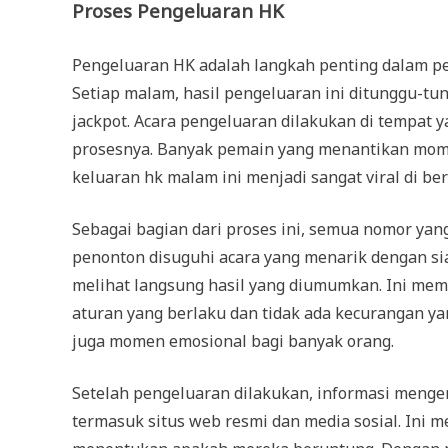
Proses Pengeluaran HK
Pengeluaran HK adalah langkah penting dalam per
Setiap malam, hasil pengeluaran ini ditunggu-t
jackpot. Acara pengeluaran dilakukan di tempat 
prosesnya. Banyak pemain yang menantikan mom
keluaran hk malam ini menjadi sangat viral di ber
Sebagai bagian dari proses ini, semua nomor yan
penonton disuguhi acara yang menarik dengan si
melihat langsung hasil yang diumumkan. Ini me
aturan yang berlaku dan tidak ada kecurangan ya
juga momen emosional bagi banyak orang.
Setelah pengeluaran dilakukan, informasi mengen
termasuk situs web resmi dan media sosial. Ini