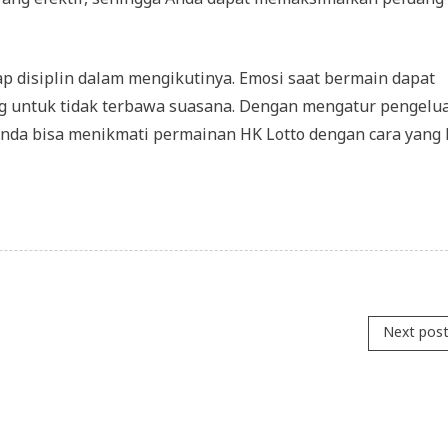
ap disiplin dalam mengikutinya. Emosi saat bermain dapat
g untuk tidak terbawa suasana. Dengan mengatur pengelu
Anda bisa menikmati permainan HK Lotto dengan cara yang 
Next pos