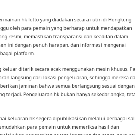
mainan hk lotto yang diadakan secara rutin di Hongkong.
unggu oleh para pemain yang berharap untuk mendapatkan
yang resmi, memastikan transparansi dan keadilan dalam
en ini dengan penuh harapan, dan informasi mengenai
bagai platform.
g keluar ditarik secara acak menggunakan mesin khusus. P
aran langsung dari lokasi pengeluaran, sehingga mereka d
mberikan jaminan bahwa semua berlangsung sesuai dengan
ng terjadi. Pengeluaran hk bukan hanya sekedar angka, tet
ai keluaran hk segera dipublikasikan melalui berbagai sal
 memudahkan para pemain untuk memeriksa hasil dan