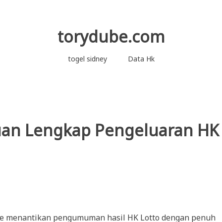
torydube.com
togel sidney
Data Hk
uan Lengkap Pengeluaran HK
ere menantikan pengumuman hasil HK Lotto dengan penuh