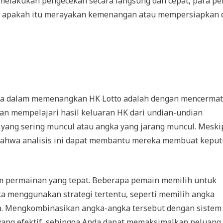
elakukan pengecekan secara langsung dan cepat, para p
, apakah itu merayakan kemenangan atau mempersiapkan d
nda dalam memenangkan HK Lotto adalah dengan mencermat
an mempelajari hasil keluaran HK dari undian-undian
ang sering muncul atau angka yang jarang muncul. Mesk
 bahwa analisis ini dapat membantu mereka membuat kepu
m permainan yang tepat. Beberapa pemain memilih untuk
ka menggunakan strategi tertentu, seperti memilih angka
a. Mengkombinasikan angka-angka tersebut dengan sistem
 yang efektif, sehingga Anda dapat memaksimalkan peluang